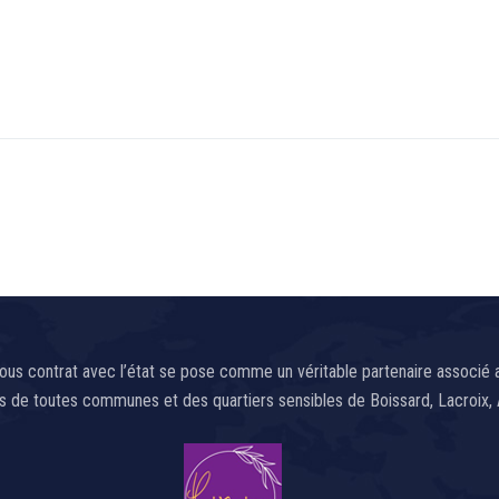
us contrat avec l’état se pose comme un véritable partenaire associé au
nes de toutes communes et des quartiers sensibles de Boissard, Lacroix,