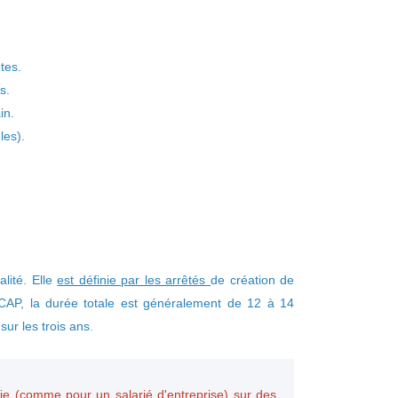
tes.
s.
in.
les).
lité. Elle
est définie par les arrêtés
de création de
 CAP, la durée totale est généralement de 12 à 14
ur les trois ans
.
die (comme pour un salarié d'entreprise) sur des