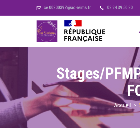
ce.0080039Z@ac-reims.fr
03.24.39.50.30
Stages/PFMP 
FC
Accueil
>