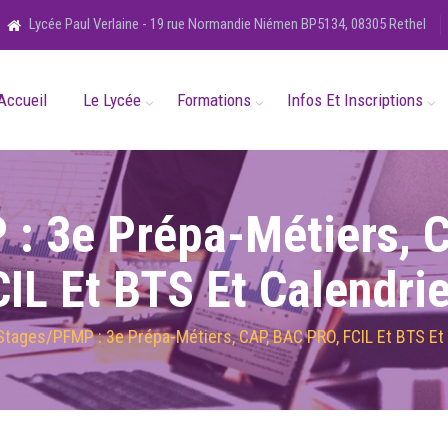
Lycée Paul Verlaine - 19 rue Normandie Niémen BP5134, 08305 Rethel
Accueil
Le Lycée
Formations
Infos Et Inscriptions
: 3e Prépa-Métiers, 
IL Et BTS Et Calendri
Stages/PFMP : 3e Prépa-Métiers, CAP, BAC PRO, FCIL Et BTS Et