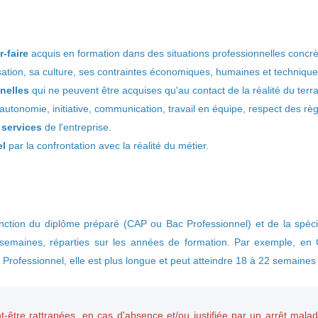
-faire
acquis en formation dans des situations professionnelles concrè
sation, sa culture, ses contraintes économiques, humaines et technique
nelles
qui ne peuvent être acquises qu'au contact de la réalité du terra
autonomie, initiative, communication, travail en équipe, respect des règ
 services
de l'entreprise.
el
par la confrontation avec la réalité du métier.
ction du diplôme préparé (CAP ou Bac Professionnel) et de la spécia
s semaines, réparties sur les années de formation. Par exemple, en
rofessionnel, elle est plus longue et peut atteindre 18 à 22 semaines s
t-être rattrapées, en cas d'absence et/ou justifiée par un arrêt mala